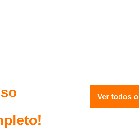
sso
Ver todos o
pleto!